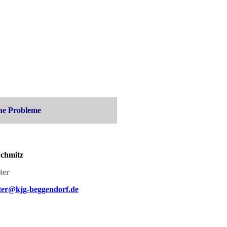
he Probleme
chmitz
er
er@kjg-beggendorf.de